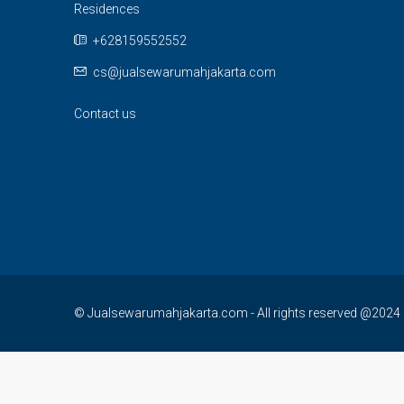
Residences
+628159552552
cs@jualsewarumahjakarta.com
Contact us
© Jualsewarumahjakarta.com - All rights reserved @2024 