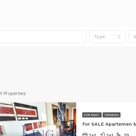
Type
S
11 Properties
FOR RENT
TERSEWA
RED
FOR SALE
FEATURED
FOR SA
For SALE Apartemen 
2+1
2+1
70