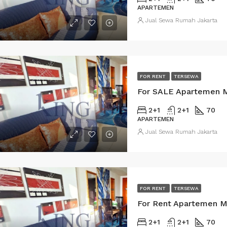
APARTEMEN
Jual Sewa Rumah Jakarta
.000.000.000/Nego
Rp. 12.500.000.000/Nego
di Kebayoran Baru
rumah di Kebayoran Baru
FOR RENT
TERSEWA
For SALE Apartemen 
2+1
2+1
70
APARTEMEN
Jual Sewa Rumah Jakarta
FOR RENT
TERSEWA
For Rent Apartemen M
2+1
2+1
70