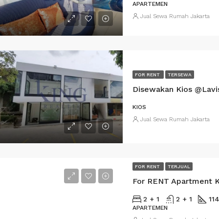
APARTEMEN
Jual Sewa Rumah Jakarta
FOR RENT
TERSEWA
Disewakan Kios @Lavi
KIOS
Jual Sewa Rumah Jakarta
FOR RENT
TERJUAL
For RENT Apartment K
2 + 1
2 + 1
11
APARTEMEN