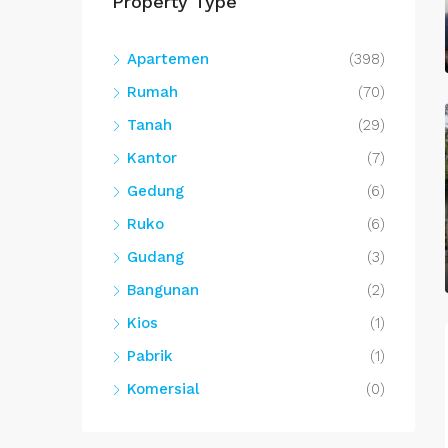
Property Type
Apartemen
(398)
Rumah
(70)
Tanah
(29)
Kantor
(7)
Gedung
(6)
Ruko
(6)
Gudang
(3)
Bangunan
(2)
Kios
(1)
Pabrik
(1)
Komersial
(0)