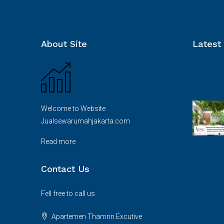
Rp. 12.500.000.000/Nego
About Site
Latest
rumah di Kebayoran Baru
FEATURED
Welcome to Website
Jualsewarumahjakarta.com
Read more
Contact Us
Fell free to call us
Apartemen Thamrin Excutive