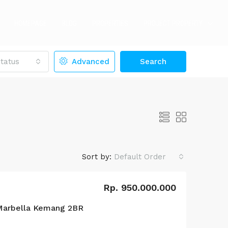
HOMEPAGE
BLOG
PROPERTIES
PROJECT PROPERTY
tatus
Advanced
Search
Sort by:
Default Order
Rp. 950.000.000
LE
FEATURED
FOR SALE
FEATURED
Marbella Kemang 2BR