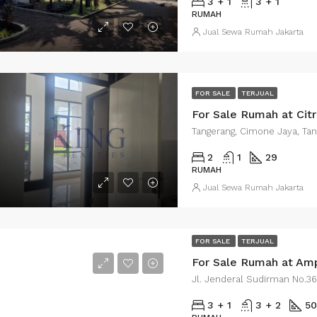
3 + 1
3 + 1
RUMAH
Jual Sewa Rumah Jakarta
FOR SALE
TERJUAL
Tangerang, Cimone Jaya, Tan
2
1
29
RUMAH
Jual Sewa Rumah Jakarta
FOR SALE
TERJUAL
For Sale Rumah at Amp
3 + 1
3 + 2
5