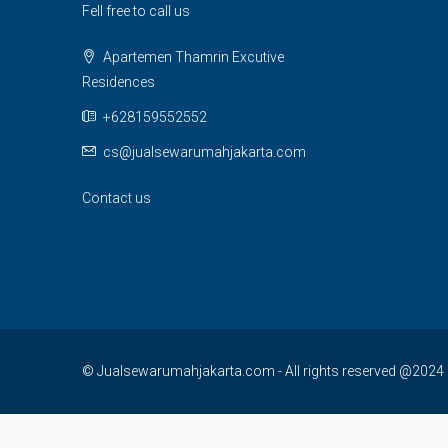
Fell free to call us
Apartemen Thamrin Excutive
Residences
+628159552552
cs@jualsewarumahjakarta.com
Contact us
© Jualsewarumahjakarta.com - All rights reserved @2024 