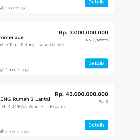
Details
1 month ago
Rp. 3.000.000.000
Promenade
Rp. 0/Month
57 Promenade Apartment, Jalan Teluk Betung I, Kebon Melati, Central Jakarta City, Jakarta, Indonesia
Details
2 months ago
Rp. 45.000.000.000
NG Rumah 2 Lantai
Rp. 0
Jl. Jenderal Sudirman No.36 14, RT.14/RW.1, Bend. Hilir, Kecamatan Tanah Abang, Kota Jakarta Pusat, Daerah Khusus Ibukota Jakarta 10210
Details
2 months ago