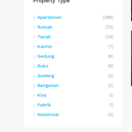
Property Type
Apartemen
(398)
Rumah
(70)
Tanah
(29)
Kantor
(7)
Gedung
(6)
Ruko
(6)
Gudang
(3)
Bangunan
(2)
Kios
(1)
Pabrik
(1)
Komersial
(0)