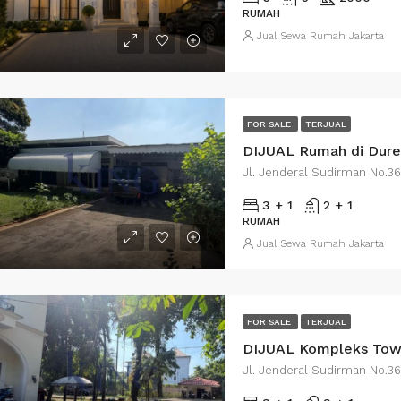
RUMAH
Jual Sewa Rumah Jakarta
.000.000.000/Nego
Rp. 12.500.000.000/Nego
di Kebayoran Baru
rumah di Kebayoran Baru
FOR SALE
TERJUAL
3 + 1
2 + 1
RUMAH
Jual Sewa Rumah Jakarta
FOR SALE
TERJUAL