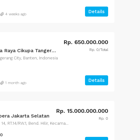
Details
4 weeks ago
Rp. 650.000.000
Rp. 0/Total
For Sale Rumah at Citra Raya Cikupa Tangerang
gerang City, Banten, Indonesia
Details
1 month ago
Rp. 15.000.000.000
era Jakarta Selatan
Rp. 0
Jl. Jenderal Sudirman No.36 14, RT.14/RW.1, Bend. Hilir, Kecamatan Tanah Abang, Kota Jakarta Pusat, Daerah Khusus Ibukota Jakarta 10210
00