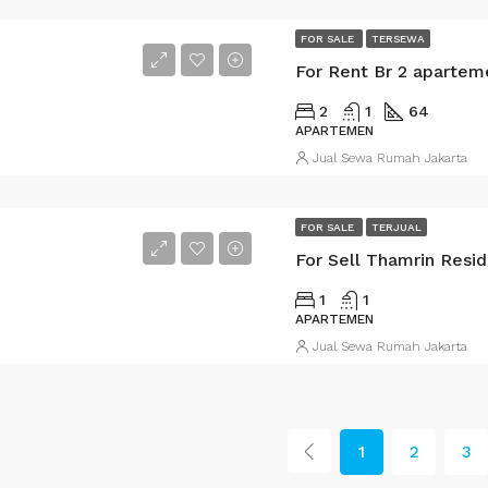
FOR SALE
TERSEWA
2
1
64
APARTEMEN
Jual Sewa Rumah Jakarta
FOR SALE
TERJUAL
For Sell Thamrin Resi
1
1
APARTEMEN
Jual Sewa Rumah Jakarta
1
2
3