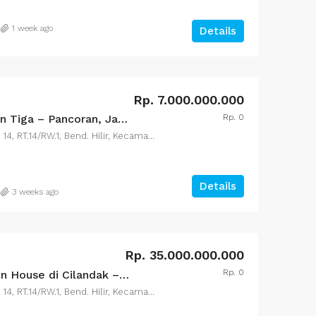
1 week ago
Details
Rp. 28.000.000.000/Nego
Rp. 15.000.000.00
rumah di Kebayoran Baru
rumah di Kebayora
Rp. 7.000.000.000
Rp. 0
DIJUAL Rumah di Duren Tiga – Pancoran, Jaksel.
Jl. Jenderal Sudirman No.36 14, RT.14/RW.1, Bend. Hilir, Kecamatan Tanah Abang, Kota Jakarta Pusat, Daerah Khusus Ibukota Jakarta 10210
Details
3 weeks ago
Rp. 35.000.000.000
Rp. 0
DIJUAL Kompleks Town House di Cilandak – Jakarta Selatan
Jl. Jenderal Sudirman No.36 14, RT.14/RW.1, Bend. Hilir, Kecamatan Tanah Abang, Kota Jakarta Pusat, Daerah Khusus Ibukota Jakarta 10210