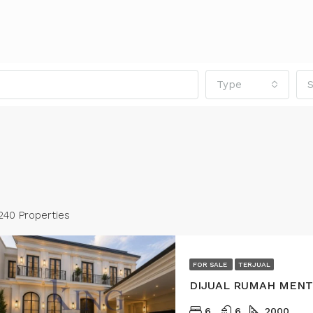
Type
S
240 Properties
FOR SALE
TERJUAL
RED
FOR SALE
FEATURED
FOR SA
6
6
2000