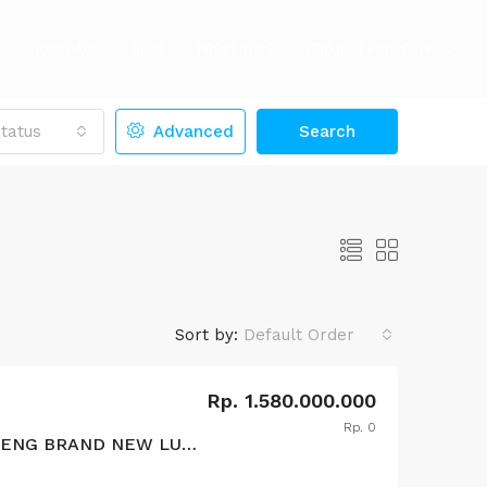
HOMEPAGE
BLOG
PROPERTIES
PROJECT PROPERTY
tatus
Advanced
Search
Sort by:
Default Order
Rp. 1.580.000.000
Rp. 0
LE
FEATURED
FOR SALE
FEATURED
DIJUAL RUMAH MENTENG BRAND NEW LUXURY MODERN CLASSIC