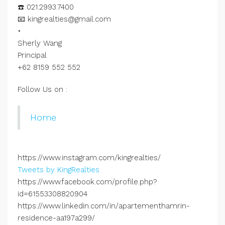
☎️ 021.2993.7400
📧 kingrealties@gmail.com
•
Sherly Wang
Principal
+62 8159 552 552
Follow Us on :
Home
https://www.instagram.com/kingrealties/
Tweets by KingRealties
https://www.facebook.com/profile.php?
id=61553308820904
https://www.linkedin.com/in/apartementhamrin-
residence-aa197a299/