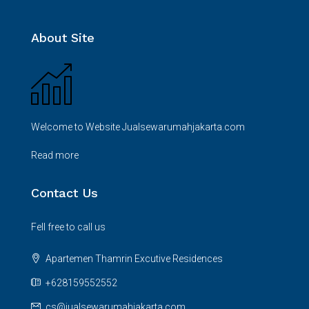
About Site
Welcome to Website Jualsewarumahjakarta.com
Read more
Contact Us
Fell free to call us
Apartemen Thamrin Excutive Residences
+628159552552
cs@jualsewarumahjakarta.com