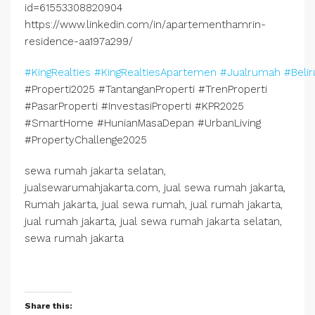
id=61553308820904
https://www.linkedin.com/in/apartementhamrin-
residence-aa197a299/
#KingRealties
#KingRealtiesApartemen
#Jualrumah
#Beli
#Properti2025 #TantanganProperti #TrenProperti
#PasarProperti #InvestasiProperti #KPR2025
#SmartHome #HunianMasaDepan #UrbanLiving
#PropertyChallenge2025
sewa rumah jakarta selatan,
jualsewarumahjakarta.com, jual sewa rumah jakarta,
Rumah jakarta, jual sewa rumah, jual rumah jakarta,
jual rumah jakarta, jual sewa rumah jakarta selatan,
sewa rumah jakarta
Share this: