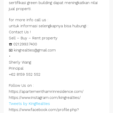
sertifikasi green building dapat meningkatkan nilai
jual properti.
for more info call us :
untuk informasi selengkapnya bisa hubungi :
Contact Us !
Sell – Buy – Rent property
☎️ 021.2993.7400
📧 kingrealties@gmail.com
•
Sherly Wang
Principal
+62 8159 552 552
Follow Us on :
https://apartementhamrinresidence.com/
https://www.instagram.com/kingrealties/
Tweets by KingRealties
https://www.facebook.com/profile.php?