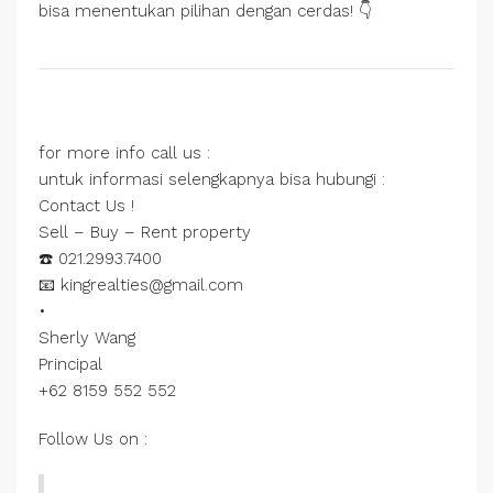
bisa menentukan pilihan dengan cerdas! 👇
for more info call us :
untuk informasi selengkapnya bisa hubungi :
Contact Us !
Sell – Buy – Rent property
☎️ 021.2993.7400
📧 kingrealties@gmail.com
•
Sherly Wang
Principal
+62 8159 552 552
Follow Us on :