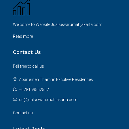
Welcome to Website Jualsewarumahjakarta.com
Read more
Contact Us
Fell free to call us
Apartemen Thamrin Excutive Residences
+628159552552
cs@jualsewarumahjakarta.com
Contact us
Latest Posts