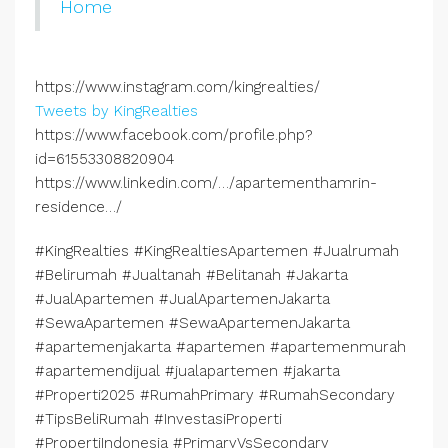
Home
https://www.instagram.com/kingrealties/
Tweets by KingRealties
https://www.facebook.com/profile.php?
id=61553308820904
https://www.linkedin.com/…/apartementhamrin-
residence…/
#KingRealties #KingRealtiesApartemen #Jualrumah
#Belirumah #Jualtanah #Belitanah #Jakarta
#JualApartemen #JualApartemenJakarta
#SewaApartemen #SewaApartemenJakarta
#apartemenjakarta #apartemen #apartemenmurah
#apartemendijual #jualapartemen #jakarta
#Properti2025 #RumahPrimary #RumahSecondary
#TipsBeliRumah #InvestasiProperti
#PropertiIndonesia #PrimaryVsSecondary