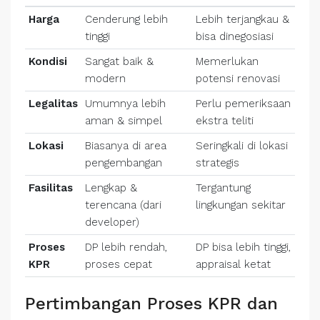
Harga
Cenderung lebih
Lebih terjangkau &
tinggi
bisa dinegosiasi
Kondisi
Sangat baik &
Memerlukan
modern
potensi renovasi
Legalitas
Umumnya lebih
Perlu pemeriksaan
aman & simpel
ekstra teliti
Lokasi
Biasanya di area
Seringkali di lokasi
pengembangan
strategis
Fasilitas
Lengkap &
Tergantung
terencana (dari
lingkungan sekitar
developer)
Proses
DP lebih rendah,
DP bisa lebih tinggi,
KPR
proses cepat
appraisal ketat
Pertimbangan Proses KPR dan