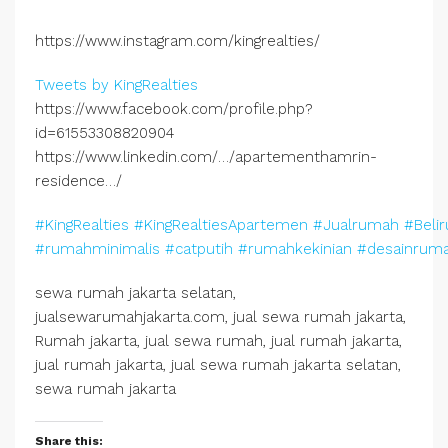
https://www.instagram.com/kingrealties/
Tweets by KingRealties
https://www.facebook.com/profile.php?
id=61553308820904
https://www.linkedin.com/…/apartementhamrin-
residence…/
#KingRealties
#KingRealtiesApartemen
#Jualrumah
#Beli
#rumahminimalis
#catputih
#rumahkekinian
#desainrum
sewa rumah jakarta selatan,
jualsewarumahjakarta.com, jual sewa rumah jakarta,
Rumah jakarta, jual sewa rumah, jual rumah jakarta,
jual rumah jakarta, jual sewa rumah jakarta selatan,
sewa rumah jakarta
Share this: