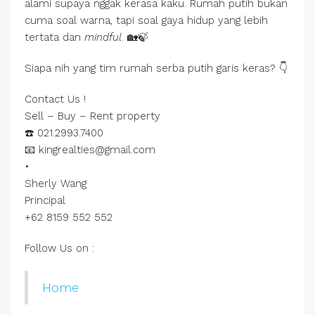
alami supaya nggak kerasa kaku. Rumah putih bukan
cuma soal warna, tapi soal gaya hidup yang lebih
tertata dan
mindful
. 🏡🍃
Siapa nih yang tim rumah serba putih garis keras? 👇
Contact Us !
Sell – Buy – Rent property
☎️ 021.2993.7400
📧 kingrealties@gmail.com
•
Sherly Wang
Principal
+62 8159 552 552
Follow Us on :
Home