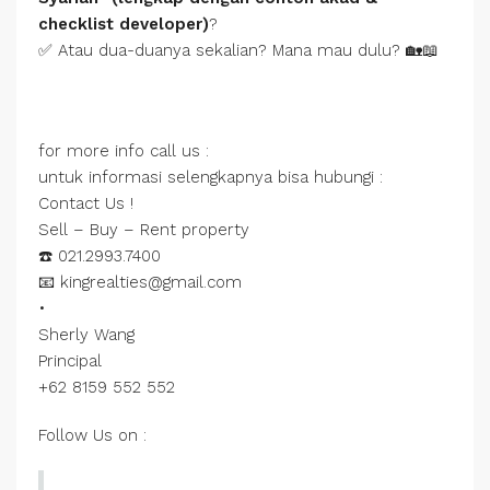
checklist developer)
?
✅ Atau dua-duanya sekalian? Mana mau dulu? 🏡📖
for more info call us :
untuk informasi selengkapnya bisa hubungi :
Contact Us !
Sell – Buy – Rent property
☎️ 021.2993.7400
📧 kingrealties@gmail.com
•
Sherly Wang
Principal
+62 8159 552 552
Follow Us on :