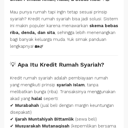
Mau punya rumah tapi ingin tetap sesuai prinsip
syariah? Kredit rumah syariah bisa jadi solusi. Sistem
ini makin populer karena menawarkan
skema bebas
riba, denda, dan sita
, sehingga lebih menenangkan
bagi banyak keluarga muda. Yuk simak panduan
lengkapnya! 🏡🌿
💡
Apa Itu Kredit Rumah Syariah?
Kredit rumah syariah adalah pembiayaan rumah
yang mengikuti prinsip
syariah Islam
, tanpa
melibatkan bunga (riba). Transaksinya menggunakan
akad yang
halal
seperti:
✔
Murabahah
(jual beli dengan margin keuntungan
disepakati)
✔
Ijarah Muntahiyah Bittamlik
(sewa beli)
✔
Musyarakah Mutanaqisah
(kepemilikan bersama