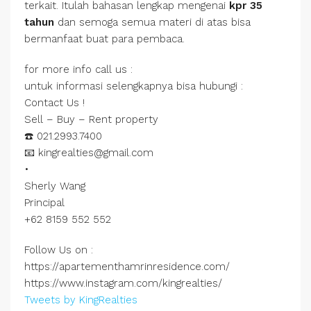
terkait. Itulah bahasan lengkap mengenai
kpr 35
tahun
dan semoga semua materi di atas bisa
bermanfaat buat para pembaca.
for more info call us :
untuk informasi selengkapnya bisa hubungi :
Contact Us !
Sell – Buy – Rent property
☎️ 021.2993.7400
📧 kingrealties@gmail.com
•
Sherly Wang
Principal
+62 8159 552 552
Follow Us on :
https://apartementhamrinresidence.com/
https://www.instagram.com/kingrealties/
Tweets by KingRealties