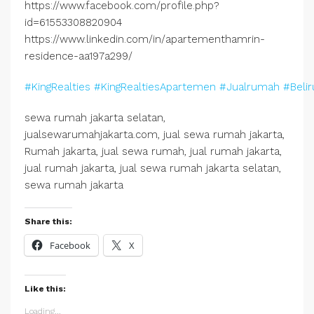
https://www.facebook.com/profile.php?
id=61553308820904
https://www.linkedin.com/in/apartementhamrin-
residence-aa197a299/
#KingRealties
#KingRealtiesApartemen
#Jualrumah
#Beli
sewa rumah jakarta selatan,
jualsewarumahjakarta.com, jual sewa rumah jakarta,
Rumah jakarta, jual sewa rumah, jual rumah jakarta,
jual rumah jakarta, jual sewa rumah jakarta selatan,
sewa rumah jakarta
Share this:
Facebook
X
Like this:
Loading...