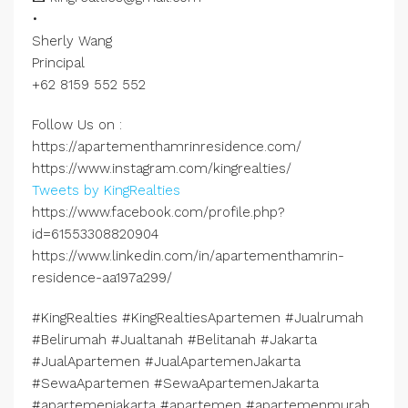
•
Sherly Wang
Principal
+62 8159 552 552
Follow Us on :
https://apartementhamrinresidence.com/
https://www.instagram.com/kingrealties/
Tweets by KingRealties
https://www.facebook.com/profile.php?
id=61553308820904
https://www.linkedin.com/in/apartementhamrin-
residence-aa197a299/
#KingRealties #KingRealtiesApartemen #Jualrumah
#Belirumah #Jualtanah #Belitanah #Jakarta
#JualApartemen #JualApartemenJakarta
#SewaApartemen #SewaApartemenJakarta
#apartemenjakarta #apartemen #apartemenmurah