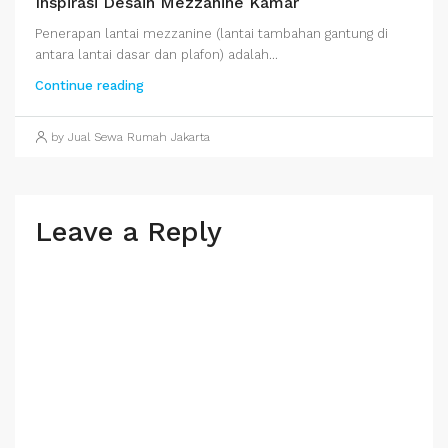
Inspirasi Desain Mezzanine Kamar
Penerapan lantai mezzanine (lantai tambahan gantung di
antara lantai dasar dan plafon) adalah...
Continue reading
by Jual Sewa Rumah Jakarta
Leave a Reply