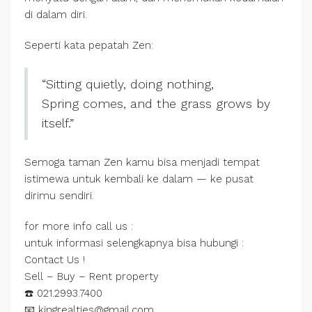
di dalam diri.
Seperti kata pepatah Zen:
“Sitting quietly, doing nothing,
Spring comes, and the grass grows by
itself.”
Semoga taman Zen kamu bisa menjadi tempat
istimewa untuk kembali ke dalam — ke pusat
dirimu sendiri.
for more info call us :
untuk informasi selengkapnya bisa hubungi :
Contact Us !
Sell – Buy – Rent property
☎️ 021.2993.7400
📧 kingrealties@gmail.com