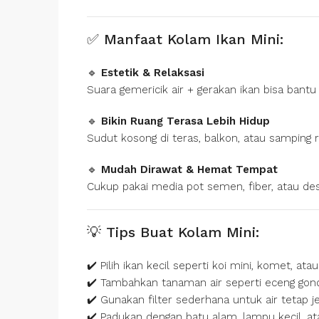
✅ Manfaat Kolam Ikan Mini:
🔹
Estetik & Relaksasi
Suara gemericik air + gerakan ikan bisa bantu
🔹
Bikin Ruang Terasa Lebih Hidup
Sudut kosong di teras, balkon, atau samping ru
🔹
Mudah Dirawat & Hemat Tempat
Cukup pakai media pot semen, fiber, atau des
💡 Tips Buat Kolam Mini:
✔️ Pilih ikan kecil seperti koi mini, komet, ata
✔️ Tambahkan tanaman air seperti eceng gond
✔️ Gunakan filter sederhana untuk air tetap j
✔️ Padukan dengan batu alam, lampu kecil, at