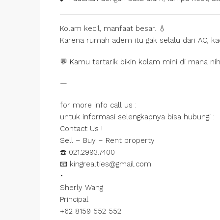
Kolam kecil, manfaat besar. 💧
Karena rumah adem itu gak selalu dari AC, k
💬 Kamu tertarik bikin kolam mini di mana ni
—
for more info call us :
untuk informasi selengkapnya bisa hubungi :
Contact Us !
Sell – Buy – Rent property
☎️ 021.2993.7400
📧 kingrealties@gmail.com
•
Sherly Wang
Principal
+62 8159 552 552