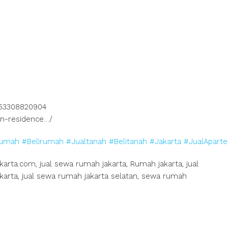
553308820904
in-residence…/
rumah
#Belirumah
#Jualtanah
#Belitanah
#Jakarta
#JualApart
arta.com, jual sewa rumah jakarta, Rumah jakarta, jual
akarta, jual sewa rumah jakarta selatan, sewa rumah