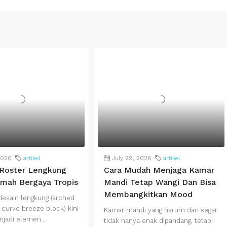
2026
artikel
July 29, 2026
artikel
i Roster Lengkung
Cara Mudah Menjaga Kamar
mah Bergaya Tropis
Mandi Tetap Wangi Dan Bisa
Membangkitkan Mood
desain lengkung (arched
 curve breeze block) kini
Kamar mandi yang harum dan segar
jadi elemen...
tidak hanya enak dipandang, tetapi