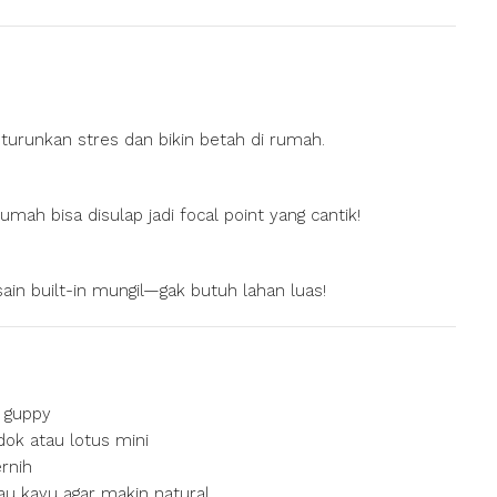
 turunkan stres dan bikin betah di rumah.
mah bisa disulap jadi focal point yang cantik!
ain built-in mungil—gak butuh lahan luas!
u guppy
ok atau lotus mini
ernih
au kayu agar makin natural