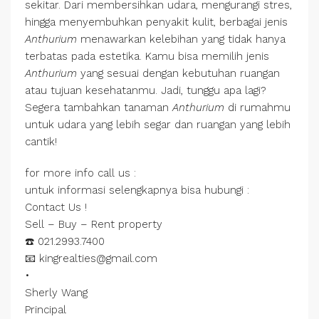
sekitar. Dari membersihkan udara, mengurangi stres,
hingga menyembuhkan penyakit kulit, berbagai jenis
Anthurium
menawarkan kelebihan yang tidak hanya
terbatas pada estetika. Kamu bisa memilih jenis
Anthurium
yang sesuai dengan kebutuhan ruangan
atau tujuan kesehatanmu. Jadi, tunggu apa lagi?
Segera tambahkan tanaman
Anthurium
di rumahmu
untuk udara yang lebih segar dan ruangan yang lebih
cantik!
for more info call us :
untuk informasi selengkapnya bisa hubungi :
Contact Us !
Sell – Buy – Rent property
☎️ 021.2993.7400
📧 kingrealties@gmail.com
•
Sherly Wang
Principal