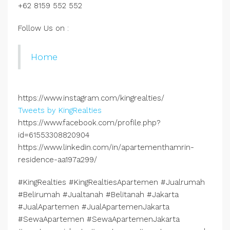
+62 8159 552 552
Follow Us on :
Home
https://www.instagram.com/kingrealties/
Tweets by KingRealties
https://www.facebook.com/profile.php?
id=61553308820904
https://www.linkedin.com/in/apartementhamrin-
residence-aa197a299/
#KingRealties #KingRealtiesApartemen #Jualrumah
#Belirumah #Jualtanah #Belitanah #Jakarta
#JualApartemen #JualApartemenJakarta
#SewaApartemen #SewaApartemenJakarta