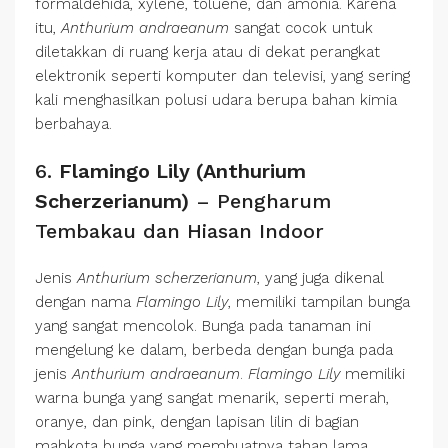
formaldehida, xylene, toluene, dan amonia. Karena
itu,
Anthurium andraeanum
sangat cocok untuk
diletakkan di ruang kerja atau di dekat perangkat
elektronik seperti komputer dan televisi, yang sering
kali menghasilkan polusi udara berupa bahan kimia
berbahaya.
6.
Flamingo Lily (Anthurium
Scherzerianum)
– Pengharum
Tembakau dan Hiasan Indoor
Jenis
Anthurium scherzerianum
, yang juga dikenal
dengan nama
Flamingo Lily
, memiliki tampilan bunga
yang sangat mencolok. Bunga pada tanaman ini
mengelung ke dalam, berbeda dengan bunga pada
jenis
Anthurium andraeanum
.
Flamingo Lily
memiliki
warna bunga yang sangat menarik, seperti merah,
oranye, dan pink, dengan lapisan lilin di bagian
mahkota bunga yang membuatnya tahan lama.