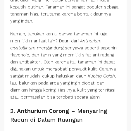
urat daun yang mencolok berwarna hijau muda
keputih-putihan. Tanaman ini sangat populer sebagai
tanaman hias, terutama karena bentuk daunnya
yang indah.
Namun, tahukah kamu bahwa tanaman ini juga
memiliki manfaat lain? Daun dari
Anthurium
crystallinum
mengandung senyawa seperti saponin,
flavonoid, dan tanin yang memiliki sifat antiradang
dan antibakteri. Oleh karena itu, tanaman ini dapat
digunakan untuk mengobati penyakit kulit. Caranya
sangat mudah: cukup haluskan daun
Kuping Gajah
,
lalu balurkan pada area yang ingin diobati dan
diamkan hingga kering. Hasilnya, kulit yang teriritasi
atau bermasalah bisa terobati secara alami.
2.
Anthurium Corong
– Menyaring
Racun di Dalam Ruangan