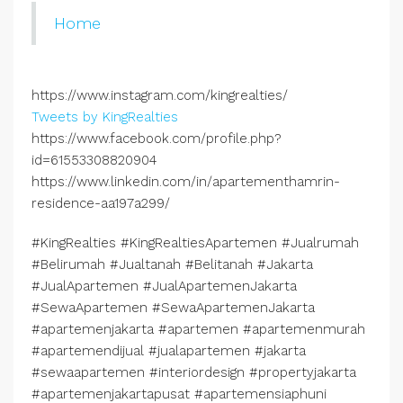
Home
https://www.instagram.com/kingrealties/
Tweets by KingRealties
https://www.facebook.com/profile.php?
id=61553308820904
https://www.linkedin.com/in/apartementhamrin-
residence-aa197a299/
#KingRealties #KingRealtiesApartemen #Jualrumah
#Belirumah #Jualtanah #Belitanah #Jakarta
#JualApartemen #JualApartemenJakarta
#SewaApartemen #SewaApartemenJakarta
#apartemenjakarta #apartemen #apartemenmurah
#apartemendijual #jualapartemen #jakarta
#sewaapartemen #interiordesign #propertyjakarta
#apartemenjakartapusat #apartemensiaphuni