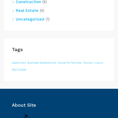
Construction
(4)
Real Estate
(4)
Uncategorized
(1)
Tags
Apartment
Business Development
House for families
Houzez
Luxury
Real Estate
About Site