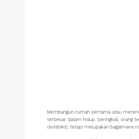
Membangun rumah pertama atau merenova
terbesar dalam hidup. Seringkali, orang t
(
estetika
), tetapi melupakan bagaimana ra