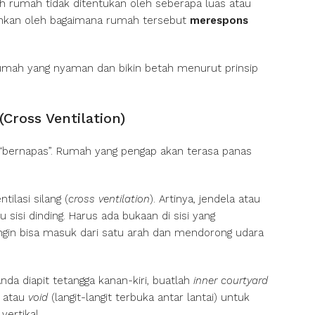
h rumah tidak ditentukan oleh seberapa luas atau
inkan oleh bagaimana rumah tersebut
merespons
umah yang nyaman dan bikin betah menurut prinsip
(Cross Ventilation)
bernapas”. Rumah yang pengap akan terasa panas
ilasi silang (
cross ventilation
). Artinya, jendela atau
 sisi dinding. Harus ada bukaan di sisi yang
ngin bisa masuk dari satu arah dan mendorong udara
da diapit tetangga kanan-kiri, buatlah
inner courtyard
) atau
void
(langit-langit terbuka antar lantai) untuk
ertikal.