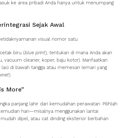
 masuk ke area pribadi Anda hanya untuk menumpang
rintegrasi Sejak Awal
etidaknyamanan visual nomor satu.
etak biru (
blue print
), tentukan di mana Anda akan
, vacuum cleaner, koper, baju kotor). Manfaatkan
 laci di bawah tangga atau memesan lemari yang
binet
).
is More”
gka panjang lahir dari kemudahan perawatan. Pilihlah
i kemudian hari—misalnya menggunakan lantai
mudah dipel, atau cat dinding eksterior berbahan