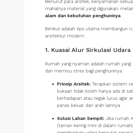
Menurut para arsitek, kenyamanan sebua
mahalnya material yang digunakan, mela
alam dan kebutuhan penghuninya
.
Berikut adalah tips utama membangun r
arsitektur modern:
1. Kuasai Alur Sirkulasi Udara 
Rumah yang nyaman adalah rumah yang “
dan memicu stres bagi penghuninya.
Prinsip Arsitek:
Terapkan sistem vent
bukaan tidak boleh hanya ada di satu
berhadapan atau tegak lurus agar a
panas keluar dari arah lainnya.
Solusi Lahan Sempit:
Jika rumah An
(taman kering mini di dalam rumah
membiarkan udara berputar secara v