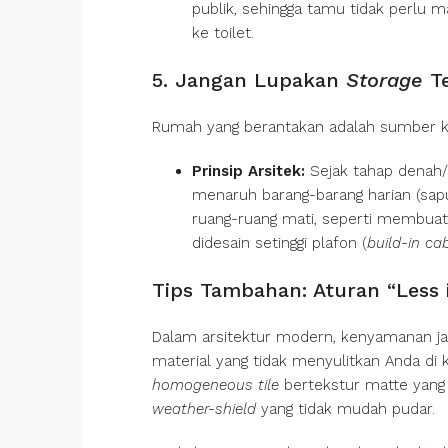
publik, sehingga tamu tidak perlu
ke toilet.
5. Jangan Lupakan
Storage
Te
Rumah yang berantakan adalah sumber k
Prinsip Arsitek:
Sejak tahap denah/c
menaruh barang-barang harian (sapu
ruang-ruang mati, seperti membuat
didesain setinggi plafon (
build-in ca
Tips Tambahan: Aturan “Less 
Dalam arsitektur modern, kenyamanan jan
material yang tidak menyulitkan Anda d
homogeneous tile
bertekstur matte yang 
weather-shield
yang tidak mudah pudar.