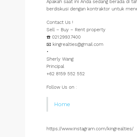
Apakah saat ini Anda sedang berada di 
berdiskusi dengan kontraktor untuk men
Contact Us !
Sell – Buy – Rent property
☎️ 021.2993.7400
📧 kingrealties@gmail.com
•
Sherly Wang
Principal
+62 8159 552 552
Follow Us on :
Home
https://www.instagram.com/kingrealties/