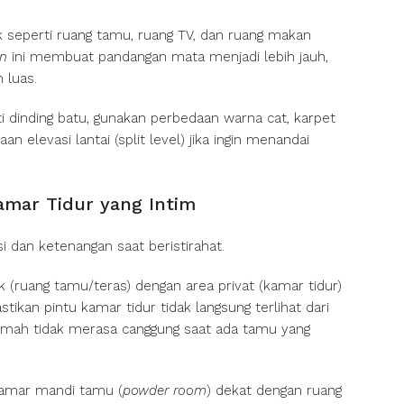
 seperti ruang tamu, ruang TV, dan ruang makan
an
ini membuat pandangan mata menjadi lebih jauh,
 luas.
i dinding batu, gunakan perbedaan warna cat, karpet
n elevasi lantai (split level) jika ingin menandai
amar Tidur yang Intim
i dan ketenangan saat beristirahat.
k (ruang tamu/teras) dengan area privat (kamar tidur)
stikan pintu kamar tidur tidak langsung terlihat dari
umah tidak merasa canggung saat ada tamu yang
amar mandi tamu (
powder room
) dekat dengan ruang