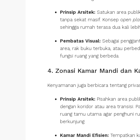
Prinsip Arsitek:
Satukan area publik
tanpa sekat masif. Konsep
open pl
sehingga rumah terasa dua kali lebih
Pembatas Visual:
Sebagai penggant
area, rak buku terbuka, atau perbedaa
fungsi ruang yang berbeda.
4. Zonasi Kamar Mandi dan K
Kenyamanan juga berbicara tentang privas
Prinsip Arsitek:
Pisahkan area publi
dengan koridor atau area transisi. Pa
ruang tamu utama agar penghuni r
berkunjung.
Kamar Mandi Efisien:
Tempatkan k