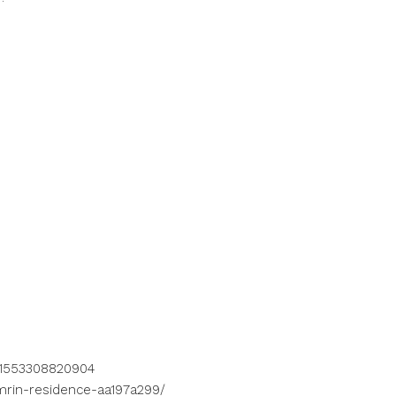
61553308820904
mrin-residence-aa197a299/