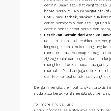
cermin. Salah satu alat yang terbaik 
bebas serabut. Kain ini sangat efekt
Untuk hasil terbaik, siapkan dua kai
cairan pembersih, dan satu lagi unt
cermin benar-benar bersih dan mengk
Bersihkan Cermin dari Atas ke Baw
Ketika mulai membersihkan cermin, 
langsung ke kain, bukan langsung ke c
menetes atau meresap ke bagian tepi
zig-zag mulai dari bagian atas dan l
menghindari bekas noda atau garis y
memutar. Pastikan juga untuk member
dari tepi ke tepi untuk hasil yang ma
Dengan mengikuti empat langkah praktis ini
noda atau kerak yang mengganggu penampi
for more info call us :
untuk informasi selengkapnya bisa hubungi 