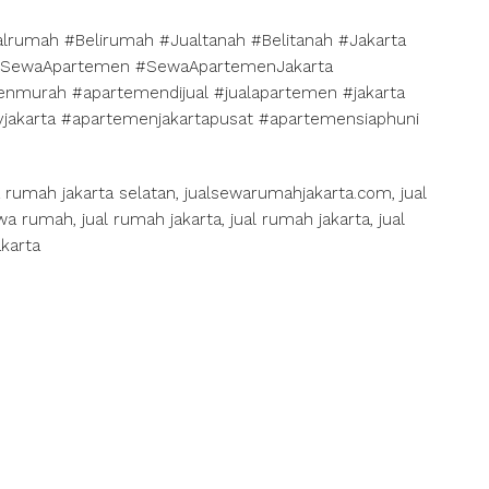
alrumah #Belirumah #Jualtanah #Belitanah #Jakarta
 #SewaApartemen #SewaApartemenJakarta
nmurah #apartemendijual #jualapartemen #jakarta
yjakarta #apartemenjakartapusat #apartemensiaphuni
mah jakarta selatan, jualsewarumahjakarta.com, jual
a rumah, jual rumah jakarta, jual rumah jakarta, jual
karta