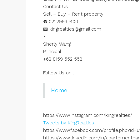
Contact Us !
Sell – Buy – Rent property
☎️ 021.2993.7400
📧 kingrealties@gmail.com
•
Sherly Wang
Principal
+62 8159 552 552
Follow Us on :
Home
https://www.instagram.com/kingrealties/
Tweets by KingRealties
https://www.facebook.com/profile.php?id=
https://www.linkedin.com/in/apartementha