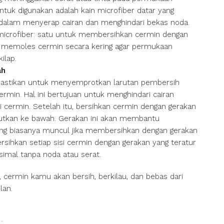
untuk digunakan adalah kain microfiber datar yang
if dalam menyerap cairan dan menghindari bekas noda.
n microfiber: satu untuk membersihkan cermin dengan
uk memoles cermin secara kering agar permukaan
ilap.
ah
pastikan untuk menyemprotkan larutan pembersih
ermin. Hal ini bertujuan untuk menghindari cairan
 cermin. Setelah itu, bersihkan cermin dengan gerakan
anjutkan ke bawah. Gerakan ini akan membantu
ang biasanya muncul jika membersihkan dengan gerakan
sihkan setiap sisi cermin dengan gerakan yang teratur
ksimal tanpa noda atau serat.
, cermin kamu akan bersih, berkilau, dan bebas dari
lan.
: