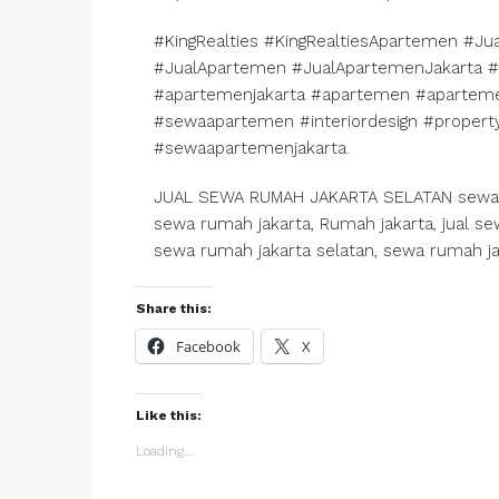
#KingRealties #KingRealtiesApartemen #Ju
#JualApartemen #JualApartemenJakarta
#apartemenjakarta #apartemen #aparteme
#sewaapartemen #interiordesign #propert
#sewaapartemenjakarta.
JUAL SEWA RUMAH JAKARTA SELATAN sewa ru
sewa rumah jakarta, Rumah jakarta, jual sew
sewa rumah jakarta selatan, sewa rumah ja
Share this:
Facebook
X
Like this:
Loading...