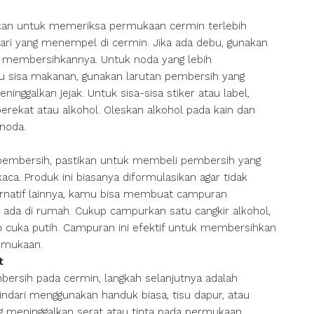
kan untuk memeriksa permukaan cermin terlebih
k jari yang menempel di cermin. Jika ada debu, gunakan
k membersihkannya. Untuk noda yang lebih
u sisa makanan, gunakan larutan pembersih yang
nggalkan jejak. Untuk sisa-sisa stiker atau label,
ekat atau alkohol. Oleskan alkohol pada kain dan
noda.
embersih, pastikan untuk membeli pembersih yang
ca. Produk ini biasanya diformulasikan agar tidak
ernatif lainnya, kamu bisa membuat campuran
 ada di rumah. Cukup campurkan satu cangkir alkohol,
n cuka putih. Campuran ini efektif untuk membersihkan
rmukaan.
t
rsih pada cermin, langkah selanjutnya adalah
indari menggunakan handuk biasa, tisu dapur, atau
g meninggalkan serat atau tinta pada permukaan