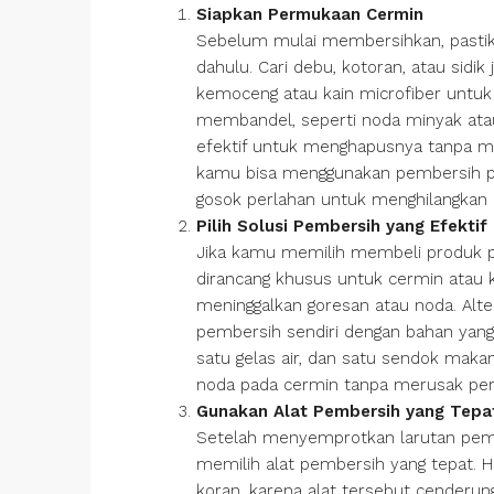
Siapkan Permukaan Cermin
Sebelum mulai membersihkan, pasti
dahulu. Cari debu, kotoran, atau sidi
kemoceng atau kain microfiber untu
membandel, seperti noda minyak ata
efektif untuk menghapusnya tanpa meni
kamu bisa menggunakan pembersih per
gosok perlahan untuk menghilangkan 
Pilih Solusi Pembersih yang Efektif
Jika kamu memilih membeli produk p
dirancang khusus untuk cermin atau ka
meninggalkan goresan atau noda. Alt
pembersih sendiri dengan bahan yang
satu gelas air, dan satu sendok maka
noda pada cermin tanpa merusak pe
Gunakan Alat Pembersih yang Tepa
Setelah menyemprotkan larutan pembe
memilih alat pembersih yang tepat. H
koran, karena alat tersebut cenderun