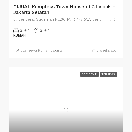
DIJUAL Kompleks Town House di Cilandak –
Jakarta Selatan
Jl. Jenderal Sudirman No.36 14, RT.14/RW.1, Bend. Hilir, Kecamatan Tanah Abang, Kota Jakarta Pusat, Daerah Khusus Ibukota Jakarta 10210
3 + 1
3 + 1
RUMAH
Jual Sewa Rumah Jakarta
3 weeks ago
FOR RENT
TERSEWA