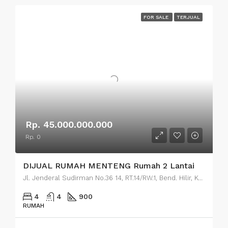
FOR SALE
TERJUAL
Rp. 45.000.000.000
Rp. 0
DIJUAL RUMAH MENTENG Rumah 2 Lantai
Jl. Jenderal Sudirman No.36 14, RT.14/RW.1, Bend. Hilir, Kecamatan Tanah Abang, Kota Jakarta Pusat, Daerah Khusus Ibukota Jakarta 10210
4
4
900
RUMAH