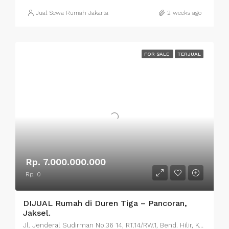
Jual Sewa Rumah Jakarta
2 weeks ago
FOR SALE
TERJUAL
Rp. 7.000.000.000
Rp. 0
DIJUAL Rumah di Duren Tiga – Pancoran,
Jaksel.
Jl. Jenderal Sudirman No.36 14, RT.14/RW.1, Bend. Hilir, Kecamatan Tanah Abang, Kota Jakarta Pusat, Daerah Khusus Ibukota Jakarta 10210