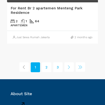
For Rent Br 2 apartemen Menteng Park
Residence
2
1
64
APARTEMEN
Jual Sewa Rumah Jakarta
2 months ago
1
2
3
About Site