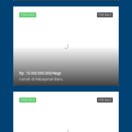
FEATURED
FOR SALE
Rp. 15.000.000.000/Nego
rumah di Kebayoran Baru
FEATURED
FOR SALE