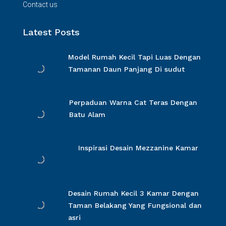
Contact us
Latest Posts
Model Rumah Kecil Tapi Luas Dengan
Tamanan Daun Panjang Di sudut
Perpaduan Warna Cat Teras Dengan
Batu Alam
Inspirasi Desain Mezzanine Kamar
Desain Rumah Kecil 3 Kamar Dengan
Taman Belakang Yang Fungsional dan
asri