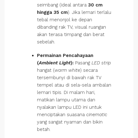
seimbang (ideal antara
30 cm
hingga 35 cm
). Jika lemari terlalu
tebal menonjol ke depan
dibanding rak TV, visual ruangan
akan terasa timpang dan berat
sebelah.
Permainan Pencahayaan
(
Ambient Light
):
Pasang
LED strip
hangat (
warm white
) secara
tersembunyi di bawah rak TV
tempel atau di sela-sela ambalan
lemari tipis. Di malam hari,
matikan lampu utama dan
nyalakan lampu LED ini untuk
menciptakan suasana
cinematic
yang sangat nyaman dan bikin
betah.