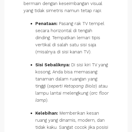
bermain dengan keseimbangan visual
yang tidak simetris namun tetap rapi.
Penataan:
Pasang rak TV tempel
secara horizontal di tengah
dinding. Tempatkan lemari tipis
vertikal di salah satu sisi saja
(misalnya di sisi kanan TV).
Sisi Sebaliknya:
Di sisi kiri TV yang
kosong, Anda bisa memasang
tanaman dalam ruangan yang
tinggi (
seperti Ketapang Biola
) atau
lampu lantai melengkung (
arc floor
lamp
).
Kelebihan:
Memberikan kesan
ruang yang dinamis, modern, dan
tidak kaku. Sangat cocok jika posisi