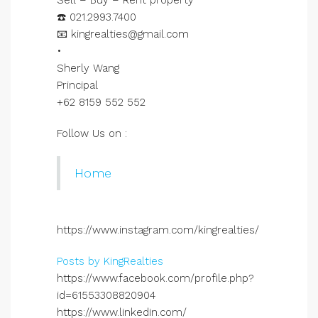
Sell – Buy – Rent property
☎️ 021.2993.7400
📧 kingrealties@gmail.com
•
Sherly Wang
Principal
+62 8159 552 552
Follow Us on :
Home
https://www.instagram.com/kingrealties/
Posts by KingRealties
https://www.facebook.com/profile.php?
id=61553308820904
https://www.linkedin.com/