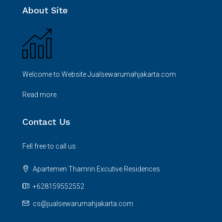
About Site
Welcome to Website Jualsewarumahjakarta.com
Read more
Contact Us
Fell free to call us
Apartemen Thamrin Excutive Residences
+628159552552
cs@jualsewarumahjakarta.com