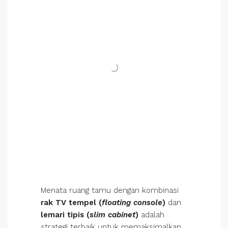
Menata ruang tamu dengan kombinasi
rak TV tempel (
floating console
)
dan
lemari tipis (
slim cabinet
)
adalah
strategi terbaik untuk memaksimalkan