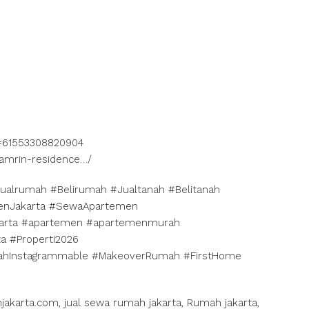
d=61553308820904
hamrin-residence…/
Jualrumah #Belirumah #Jualtanah #Belitanah
menJakarta #SewaApartemen
arta #apartemen #apartemenmurah
ta #Properti2026
ahInstagrammable #MakeoverRumah #FirstHome
akarta.com, jual sewa rumah jakarta, Rumah jakarta,