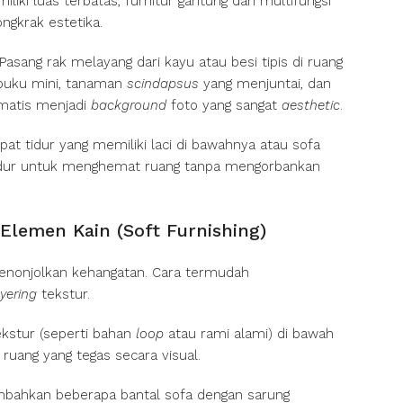
iki luas terbatas, furnitur gantung dan multifungsi
ngkrak estetika.
Pasang rak melayang dari kayu atau besi tipis di ruang
buku mini, tanaman
scindapsus
yang menjuntai, dan
tomatis menjadi
background
foto yang sangat
aesthetic
.
pat tidur yang memiliki laci di bawahnya atau sofa
tidur untuk menghemat ruang tanpa mengorbankan
Elemen Kain (Soft Furnishing)
menonjolkan kehangatan. Cara termudah
ayering
tekstur.
kstur (seperti bahan
loop
atau rami alami) di bawah
uang yang tegas secara visual.
bahkan beberapa bantal sofa dengan sarung