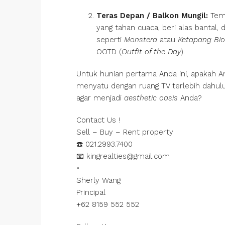
Teras Depan / Balkon Mungil:
Temp
yang tahan cuaca, beri alas bantal,
seperti
Monstera
atau
Ketapang Bio
OOTD (
Outfit of the Day
).
Untuk hunian pertama Anda ini, apakah A
menyatu dengan ruang TV terlebih dahul
agar menjadi
aesthetic oasis
Anda?
Contact Us !
Sell – Buy – Rent property
☎️ 021.2993.7400
📧 kingrealties@gmail.com
•
Sherly Wang
Principal
+62 8159 552 552