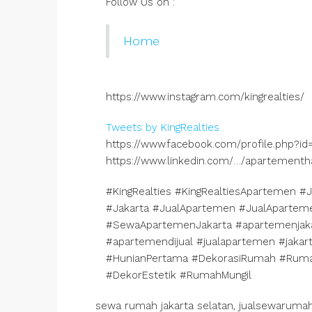
Follow Us on :
Home
https://www.instagram.com/kingrealties/
Tweets by KingRealties
https://www.facebook.com/profile.php?i
https://www.linkedin.com/…/apartement
#KingRealties #KingRealtiesApartemen #
#Jakarta #JualApartemen #JualAparte
#SewaApartemenJakarta #apartemenjak
#apartemendijual #jualapartemen #jakar
#HunianPertama #DekorasiRumah #Rum
#DekorEstetik #RumahMungil
sewa rumah jakarta selatan, jualsewarumahj