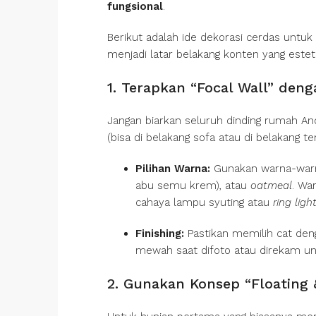
fungsional
.
Berikut adalah ide dekorasi cerdas untuk
menjadi latar belakang konten yang esteti
1. Terapkan “Focal Wall” de
Jangan biarkan seluruh dinding rumah And
(bisa di belakang sofa atau di belakang t
Pilihan Warna:
Gunakan warna-warn
abu semu krem), atau
oatmeal
. Wa
cahaya lampu syuting atau
ring ligh
Finishing:
Pastikan memilih cat deng
mewah saat difoto atau direkam u
2. Gunakan Konsep “Floating 