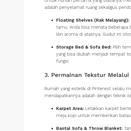
Untuk hunian pertama yang biasanya memil
adalah penyelamat ruang sekaligus pendo
Floating Shelves (Rak Melayang):
tamu. Anda bisa menata beberapa 
lilin aroma di atasnya. Sudut ini o
Storage Bed & Sofa Bed:
Pilih tem
yang bisa diubah menjadi tempat 
fungsi.
3. Permainan Tekstur Melalui 
Rumah yang estetik di Pinterest selalu 
mendapatkannya adalah dengan teknik
l
Karpet Area:
Letakkan karpet berte
meja kopi untuk memberikan batas r
Bantal Sofa & Throw Blanket:
Tam