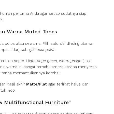
 hunian pertama Anda agar setiap sudutnya siap
k:
ngan Warna Muted Tones
a polos atau sewarna. Pilih satu sisi dinding utama
empat tidur) sebagai
focal point
.
a tren seperti
light sage green
,
warm greige
(abu-
rna-warna ini sangat ramah kamera karena menyerap
t
tanpa memantulkannya kembali.
an hasil akhir
Matte/Flat
agar terlihat halus dan
ntuk
vlog
.
& Multifunctional Furniture”