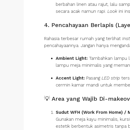
berbahan linen atau rajut, lalu sam
secara acak namun rapi.
Look
ini i
4. Pencahayaan Berlapis (Laye
Rahasia terbesar rumah yang terlihat
Ins
pencahayaannya. Jangan hanya mengandal
Ambient Light:
Tambahkan lampu la
lampu meja minimalis yang meman
Accent Light:
Pasang
LED strip
ters
cermin kamar mandi untuk memberi
💡 Area yang Wajib Di-makeov
Sudut WFH (Work From Home) / M
Gunakan meja kayu minimalis, kur
estetik berbentuk asimetris tanpa b