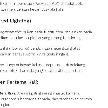
pirkan kain penutup (
throw blanket
) di sudut sofa
nstan memberikan kesan
cozy
ala kafe.
red Lighting)
tagrammable
bukan pada furniturnya, melainkan pada
kan satu lampu plafon yang terang benderang.
ntai (
floor lamp
) dengan kap melengkung atau
carkan cahaya
warm white
(kekuningan).
embunyi di bawah kabinet dapur atau di belakang
kan efek dramatis yang mewah di malam hari.
er Pertama Kali:
eja Rias:
Area ini paling sering masuk kamera.
si ergonomis berwarna senada, dan tambahkan cermin
ingkai.