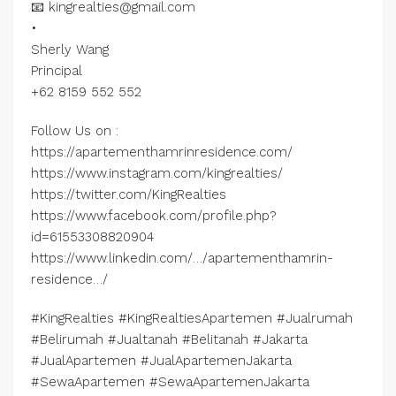
📧 kingrealties@gmail.com
•
Sherly Wang
Principal
+62 8159 552 552
Follow Us on :
https://apartementhamrinresidence.com/
https://www.instagram.com/kingrealties/
https://twitter.com/KingRealties
https://www.facebook.com/profile.php?
id=61553308820904
https://www.linkedin.com/…/apartementhamrin-
residence…/
#KingRealties #KingRealtiesApartemen #Jualrumah
#Belirumah #Jualtanah #Belitanah #Jakarta
#JualApartemen #JualApartemenJakarta
#SewaApartemen #SewaApartemenJakarta