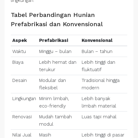
lingkungan.
Tabel Perbandingan Hunian
Prefabrikasi dan Konvensional
Aspek
Prefabrikasi
Konvensional
Waktu
Minggu – bulan
Bulan – tahun
Biaya
Lebih hemat dan
Lebih tinggi dan
terukur
fluktuatif
Desain
Modular dan
Tradisional hingga
fleksibel
modern
Lingkungan
Minim limbah,
Lebih banyak
eco-friendly
limbah material
Renovasi
Mudah tambah
Luas tapi mahal
modul
Nilai Jual
Masih
Lebih tinggi di pasar