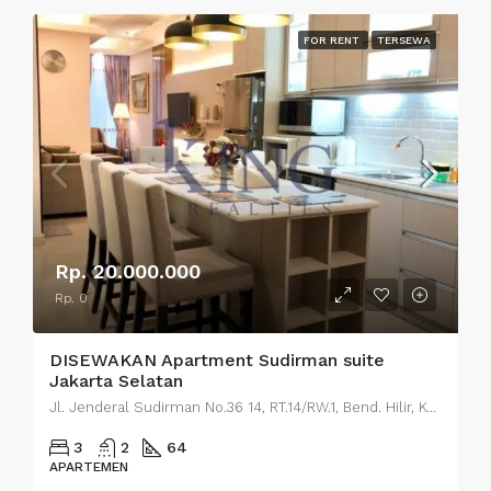
FOR RENT
TERSEWA
Rp. 20.000.000
Rp. 0
DISEWAKAN Apartment Sudirman suite
Jakarta Selatan
Jl. Jenderal Sudirman No.36 14, RT.14/RW.1, Bend. Hilir, Kecamatan Tanah Abang, Kota Jakarta Pusat, Daerah Khusus Ibukota Jakarta 10210
3
2
64
APARTEMEN