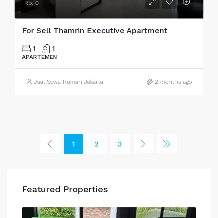
Rp. 0
For Sell Thamrin Executive Apartment
1
1
APARTEMEN
Jual Sewa Rumah Jakarta
2 months ago
1
2
3
Featured Properties