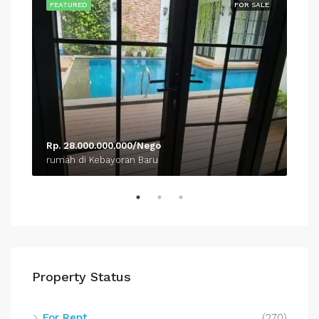
SALE
FEATURED
FOR SALE
FEA
Rp. 28.000.000.000/Nego
Rp.
rumah di Kebayoran Baru
rum
Property Status
For Rent
(270)