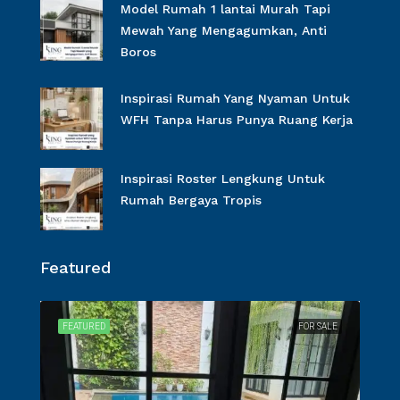
Model Rumah 1 lantai Murah Tapi
Mewah Yang Mengagumkan, Anti
Boros
Inspirasi Rumah Yang Nyaman Untuk
WFH Tanpa Harus Punya Ruang Kerja
Inspirasi Roster Lengkung Untuk
Rumah Bergaya Tropis
Featured
SALE
FEATURED
FOR SALE
FEA