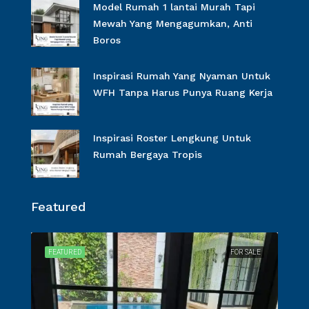
Model Rumah 1 lantai Murah Tapi
Mewah Yang Mengagumkan, Anti
Boros
Inspirasi Rumah Yang Nyaman Untuk
WFH Tanpa Harus Punya Ruang Kerja
Inspirasi Roster Lengkung Untuk
Rumah Bergaya Tropis
Featured
SALE
FEATURED
FOR SALE
FEA