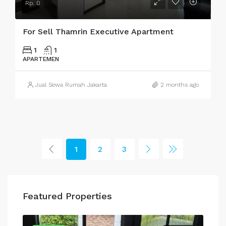
Rp. 0
For Sell Thamrin Executive Apartment
1
1
APARTEMEN
Jual Sewa Rumah Jakarta
2 months ago
1
2
3
Featured Properties