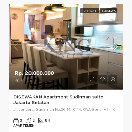
FOR RENT
TERSEWA
Rp. 20.000.000
Rp. 0
DISEWAKAN Apartment Sudirman suite
Jakarta Selatan
Jl. Jenderal Sudirman No.36 14, RT.14/RW.1, Bend. Hilir, Kecamatan Tanah Abang, Kota Jakarta Pusat, Daerah Khusus Ibukota Jakarta 10210
3
2
64
APARTEMEN