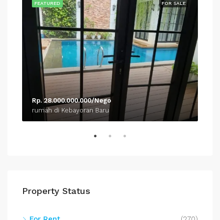
SALE
FEATURED
FOR SALE
FEA
Rp. 28.000.000.000/Nego
Rp.
rumah di Kebayoran Baru
rum
Property Status
For Rent
(270)