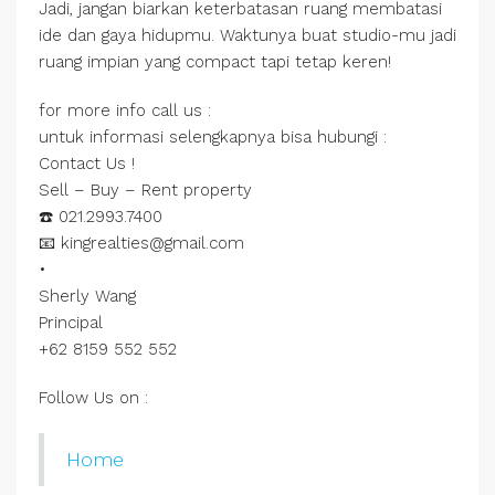
Jadi, jangan biarkan keterbatasan ruang membatasi
ide dan gaya hidupmu. Waktunya buat studio-mu jadi
ruang impian yang compact tapi tetap keren!
for more info call us :
untuk informasi selengkapnya bisa hubungi :
Contact Us !
Sell – Buy – Rent property
☎️ 021.2993.7400
📧 kingrealties@gmail.com
•
Sherly Wang
Principal
+62 8159 552 552
Follow Us on :
Home