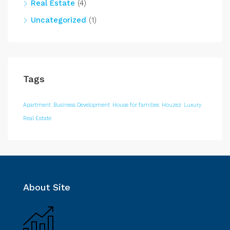
Real Estate
(4)
Uncategorized
(1)
Tags
Apartment
Business Development
House for families
Houzez
Luxury
Real Estate
About Site