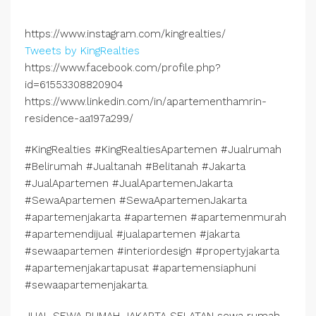
https://www.instagram.com/kingrealties/
Tweets by KingRealties
https://www.facebook.com/profile.php?
id=61553308820904
https://www.linkedin.com/in/apartementhamrin-
residence-aa197a299/
#KingRealties #KingRealtiesApartemen #Jualrumah
#Belirumah #Jualtanah #Belitanah #Jakarta
#JualApartemen #JualApartemenJakarta
#SewaApartemen #SewaApartemenJakarta
#apartemenjakarta #apartemen #apartemenmurah
#apartemendijual #jualapartemen #jakarta
#sewaapartemen #interiordesign #propertyjakarta
#apartemenjakartapusat #apartemensiaphuni
#sewaapartemenjakarta.