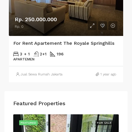
Rp. 250.000.000
Rp. 0
For Rent Apartement The Royale Springhills
3 + 1
2+1
196
APARTEMEN
Jual Sewa Rumah Jakarta
1 year ago
Featured Properties
SALE
FEATURED
FOR SALE
FEA