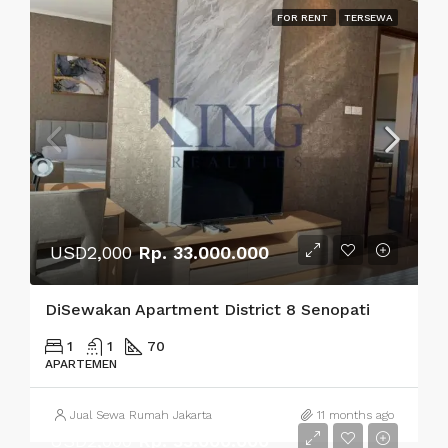
FOR RENT
TERSEWA
USD2,000
Rp. 33.000.000
DiSewakan Apartment District 8 Senopati
1
1
70
APARTEMEN
Jual Sewa Rumah Jakarta
11 months ago
USD2,000
Rp. 33.000.000