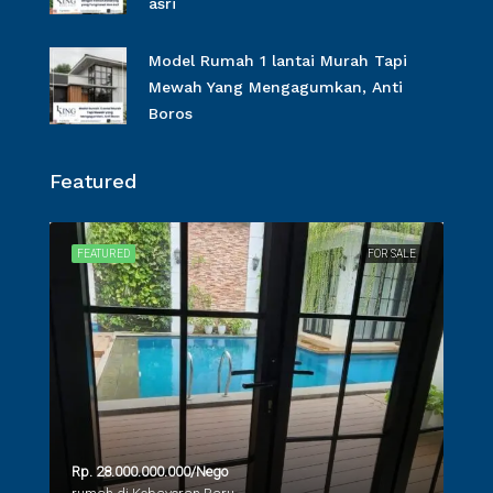
asri
Model Rumah 1 lantai Murah Tapi
Mewah Yang Mengagumkan, Anti
Boros
Featured
SALE
FEATURED
FOR SALE
FEA
Rp. 28.000.000.000/Nego
Rp. 