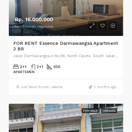
Rp. 16.000.000
Rp. 0/month negotiable
FOR RENT Essence Darmawangsa Apartment
2 BR
Jalan Darmawangsa-X No.86, North Cipete, South Jakarta City, Jakarta, Indonesia
2+1
2+1
100
APARTEMEN
Jual Sewa Rumah Jakarta
2 months ago
FOR SALE
TERJUAL