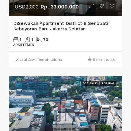
USD2,000
Rp. 33.000.000
DiSewakan Apartment District 8 Senopati
Kebayoran Baru Jakarta Selatan
1
1
70
APARTEMEN
Jual Sewa Rumah Jakarta
11 months ago
FOR SALE
TERJUAL