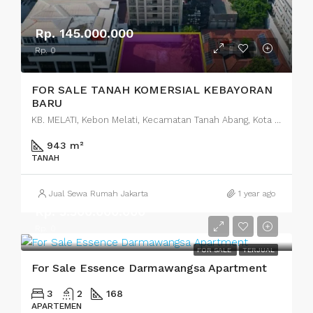
Rp. 145.000.000
Rp. 0
FOR SALE TANAH KOMERSIAL KEBAYORAN
BARU
KB. MELATI, Kebon Melati, Kecamatan Tanah Abang, Kota Jakarta Pusat, Daerah Khusus Ibukota Jakarta, Indonesia
943 m²
TANAH
Jual Sewa Rumah Jakarta
1 year ago
Rp. 3.500.000.000
Rp. 0
FOR SALE
TERJUAL
For Sale Essence Darmawangsa Apartment
3
2
168
APARTEMEN