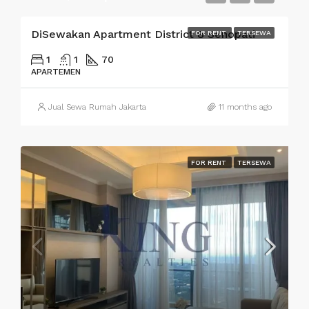
DiSewakan Apartment District 8 Senopati
FOR RENT
TERSEWA
1
1
70
APARTEMEN
Jual Sewa Rumah Jakarta
11 months ago
FOR RENT
TERSEWA