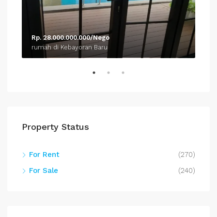
Rp. 28.000.000.000/Nego
Rp.
rumah di Kebayoran Baru
rum
Property Status
For Rent
(270)
For Sale
(240)