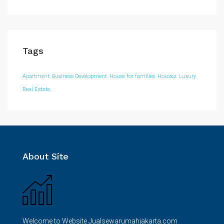
Tags
Apartment
Business Development
House for families
Houzez
Luxury
Real Estate
About Site
Welcome to Website Jualsewarumahjakarta.com