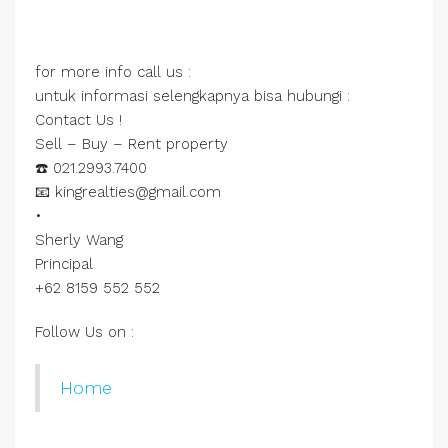
for more info call us :
untuk informasi selengkapnya bisa hubungi :
Contact Us !
Sell – Buy – Rent property
☎️ 021.2993.7400
📧 kingrealties@gmail.com
•
Sherly Wang
Principal
+62 8159 552 552
Follow Us on :
Home