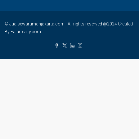
© Jualsewarumahjakarta.com - All rights reserved @2024 Created
By Fajarrealty.com