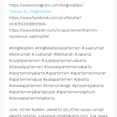
https://www.instagram.com/kingrealties/
Tweets by KingRealties
https://www.facebook.com/profile.php?
id=61553308820904
https://www.linkedin.com/in/apartementhamrin-
residence-aa197a299/
#KingRealties #KingRealtiesApartemen #Jualrumah
#Belirumah #Jualtanah #Belitanah #Jakarta
#JualApartemen #JualApartemenJakarta
#SewaApartemen #SewaApartemenJakarta
#apartemenjakarta #apartemen #apartemenmurah
#apartemendijual #jualapartemen #jakarta
#sewaapartemen #interiordesign #propertyjakarta
#apartemenjakartapusat #apartemensiaphuni
#sewaapartemenjakarta.
JUAL SEWA RUMAH JAKARTA SELATAN sewa rumah
jakarta selatan, jualsewarumahjakarta.com, jual sewa