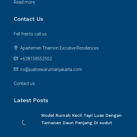
Read more
Contact Us
Fell free to call us
Apartemen Thamrin Excutive Residences
+628159552552
cs@jualsewarumahjakarta.com
Contact us
Latest Posts
Model Rumah Kecil Tapi Luas Dengan
Tamanan Daun Panjang Di sudut