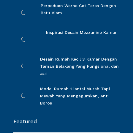
Perpaduan Warna Cat Teras Dengan
Batu Alam
Inspirasi Desain Mezzanine Kamar
Desain Rumah Kecil 3 Kamar Dengan
Taman Belakang Yang Fungsional dan
asri
Model Rumah 1 lantai Murah Tapi
Mewah Yang Mengagumkan, Anti
Boros
Featured