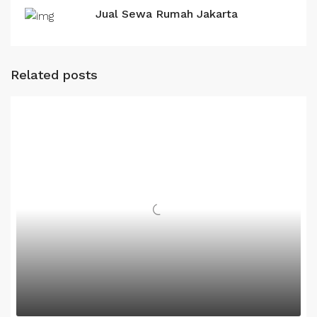
Jual Sewa Rumah Jakarta
Related posts