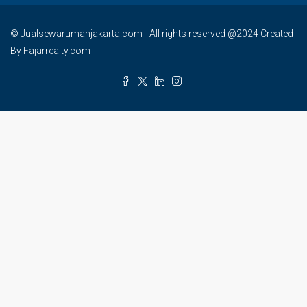
© Jualsewarumahjakarta.com - All rights reserved @2024 Created
By Fajarrealty.com