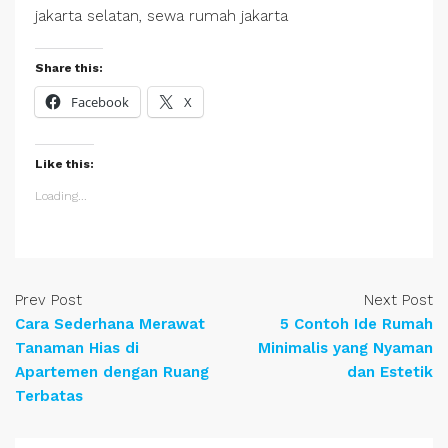
jakarta selatan, sewa rumah jakarta
Share this:
Facebook
X
Like this:
Loading...
Prev Post
Next Post
Cara Sederhana Merawat
5 Contoh Ide Rumah
Tanaman Hias di
Minimalis yang Nyaman
Apartemen dengan Ruang
dan Estetik
Terbatas