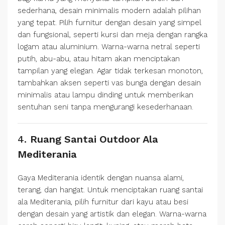
sederhana, desain minimalis modern adalah pilihan
yang tepat. Pilih furnitur dengan desain yang simpel
dan fungsional, seperti kursi dan meja dengan rangka
logam atau aluminium. Warna-warna netral seperti
putih, abu-abu, atau hitam akan menciptakan
tampilan yang elegan. Agar tidak terkesan monoton,
tambahkan aksen seperti vas bunga dengan desain
minimalis atau lampu dinding untuk memberikan
sentuhan seni tanpa mengurangi kesederhanaan.
4.
Ruang Santai Outdoor Ala
Mediterania
Gaya Mediterania identik dengan nuansa alami,
terang, dan hangat. Untuk menciptakan ruang santai
ala Mediterania, pilih furnitur dari kayu atau besi
dengan desain yang artistik dan elegan. Warna-warna