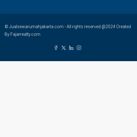
© Jualsewarumahjakarta.com - All rights reserved @2024 Created
By Fajarrealty.com