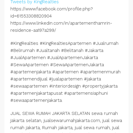
Tweets by KingRealties
https://www.facebook.com/profile.php?
id=61553308820904
https://www.linkedin.com/in/apartementhamrin-
residence-aa197a299/
#KingRealties #KingRealtiesApartemen #Jualrumah
#Belirumah #Jualtanah #Belitanah #Jakarta
#JualApartemen #JualApartemenJakarta
#SewaApartemen #SewaApartemenJakarta
#apartemenjakarta #apartemen #apartemenmurah
#apartemendijual #jualapartemen #jakarta
#sewaapartemen #interiordesign #propertyjakarta
#apartemenjakartapusat #apartemensiaphuni
#sewaapartemenjakarta.
JUAL SEWA RUMAH JAKARTA SELATAN sewa rumah
jakarta selatan, jualsewarumahjakarta.com, jual sewa
rumah jakarta, Rumah jakarta, jual sewa rumah, jual