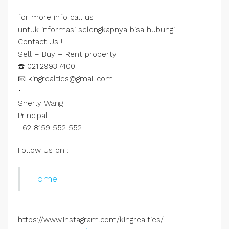
for more info call us :
untuk informasi selengkapnya bisa hubungi :
Contact Us !
Sell – Buy – Rent property
☎️ 021.2993.7400
📧 kingrealties@gmail.com
•
Sherly Wang
Principal
+62 8159 552 552
Follow Us on :
Home
https://www.instagram.com/kingrealties/