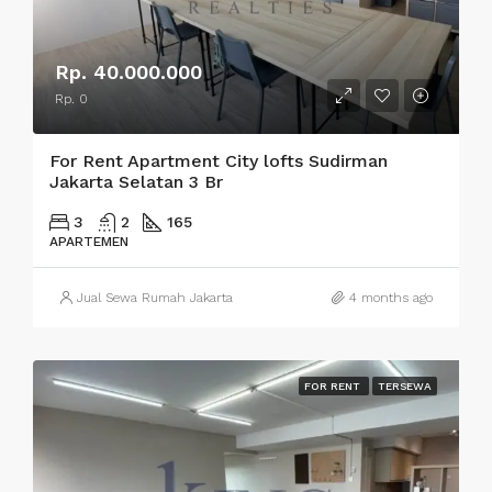
Rp. 40.000.000
Rp. 0
For Rent Apartment City lofts Sudirman
Jakarta Selatan 3 Br
3
2
165
APARTEMEN
Jual Sewa Rumah Jakarta
4 months ago
FOR RENT
TERSEWA