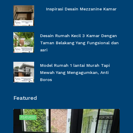
Inspirasi Desain Mezzanine Kamar
Desain Rumah Kecil 3 Kamar Dengan
Taman Belakang Yang Fungsional dan
asri
Model Rumah 1 lantai Murah Tapi
Mewah Yang Mengagumkan, Anti
Boros
Featured
SALE
FEATURED
FOR SALE
FEA