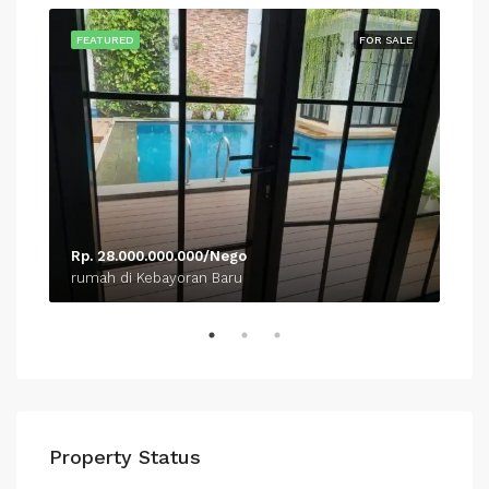
SALE
FEATURED
FOR SALE
FEA
Rp. 28.000.000.000/Nego
Rp.
rumah di Kebayoran Baru
rum
Property Status