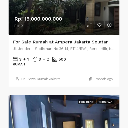
Rp. 15.000.000.000
Rp. 0
For Sale Rumah at Ampera Jakarta Selatan
Jl. Jenderal Sudirman No.36 14, RT.14/RW.1, Bend. Hilir, Kecamatan Tanah Abang, Kota Jakarta Pusat, Daerah Khusus Ibukota Jakarta 10210
3 + 1
3 + 2
500
RUMAH
Jual Sewa Rumah Jakarta
1 month ago
FOR RENT
TERSEWA