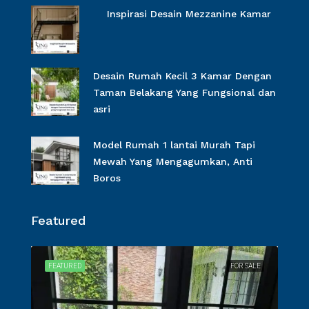
Inspirasi Desain Mezzanine Kamar
Desain Rumah Kecil 3 Kamar Dengan
Taman Belakang Yang Fungsional dan
asri
Model Rumah 1 lantai Murah Tapi
Mewah Yang Mengagumkan, Anti
Boros
Featured
SALE
FEATURED
FOR SALE
FEA