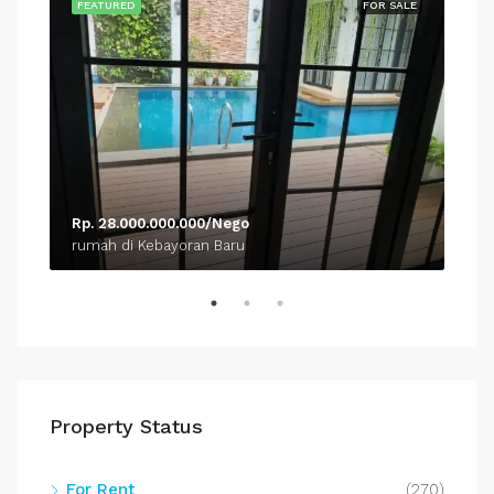
SALE
FEATURED
FOR SALE
FEA
Rp. 28.000.000.000/Nego
Rp.
rumah di Kebayoran Baru
rum
Property Status
For Rent
(270)