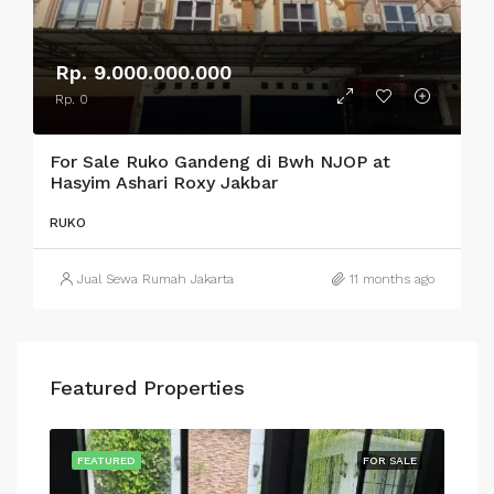
Rp. 9.000.000.000
Rp. 0
For Sale Ruko Gandeng di Bwh NJOP at
Hasyim Ashari Roxy Jakbar
RUKO
Jual Sewa Rumah Jakarta
11 months ago
Featured Properties
SALE
FEATURED
FOR SALE
FEA