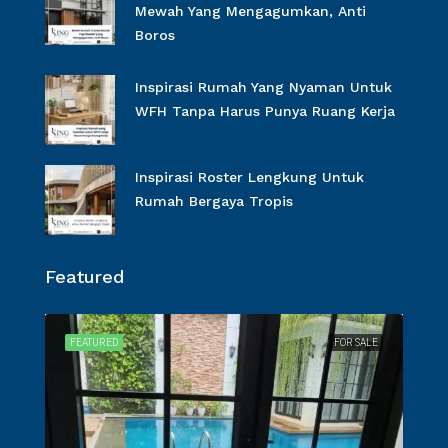
Mewah Yang Mengagumkan, Anti
Boros
Inspirasi Rumah Yang Nyaman Untuk
WFH Tanpa Harus Punya Ruang Kerja
Inspirasi Roster Lengkung Untuk
Rumah Bergaya Tropis
Featured
SALE
FEATURED
FOR SALE
FEA