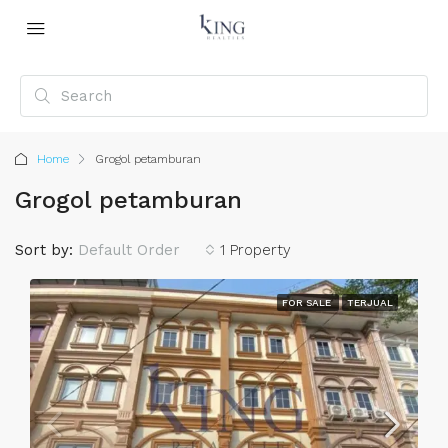
Home
Grogol petamburan
Grogol petamburan
Sort by:
Default Order
1 Property
FOR SALE
TERJUAL